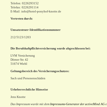
Telefon: 0226293152
Telefax: 0226291114
E-Mail: info@hotel-ponyhof-knotte.de
Vertreten durch:
Umsatzsteuer-Identifikationsnummer
212/5123/1203
Die Berufshaftpflichtversicherung wurde abgeschlossen bei:
LVM Versicherung
Dörner Str. 42
51674 Wiehl
Geltungsbereich des Versicherungsschutzes:
Sach und Personenschäden
Urheberrechtliche Hinweise
Jens Knotte
Das Impressum wurde mit dem
Impressums-Generator der activeMind AG
er