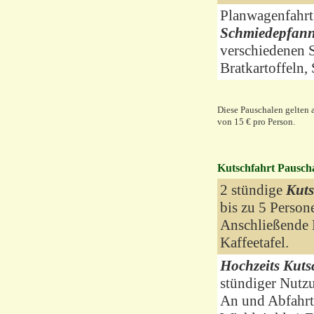
Planwagenfahrt
Schmiedepfan
verschiedenen S
Bratkartoffeln
Diese Pauschalen gelten 
von 15 € pro Person.
Kutschfahrt Pausch
2 stündige
Kuts
bis zu 5 Person
Anschließende 
Kaffeetafel.
Hochzeits Kuts
stündiger Nutz
An und Abfahr