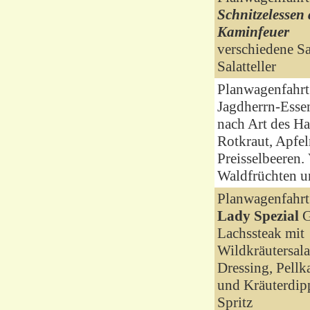
Schnitzelessen
Kaminfeuer
verschiedene S
Salatteller
Planwagenfahrt
Jagdherrn-Esse
nach Art des Ha
Rotkraut, Apfe
Preisselbeeren. 
Waldfrüchten u
Planwagenfahrt
Lady Spezial
G
Lachssteak mit
Wildkräutersala
Dressing, Pellk
und Kräuterdip
Spritz